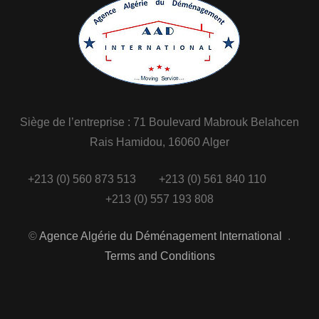
Siège de l’entreprise : 71 Boulevard Mabrouk Belahcen
Rais Hamidou, 16060 Alger
+213 (0) 560 873 513 +213 (0) 561 840 110
+213 (0) 557 193 808
©
Agence Algérie du Déménagement International
.
Terms and Conditions